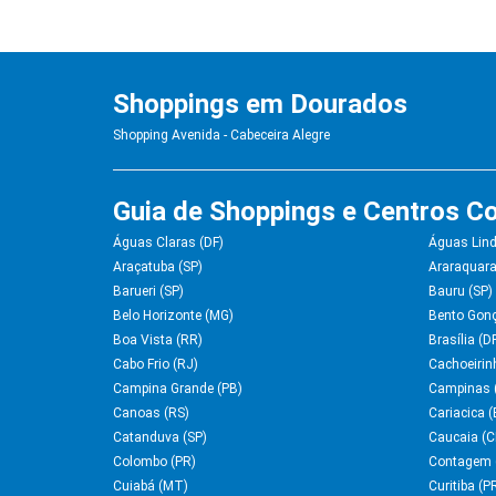
Shoppings em Dourados
Shopping Avenida - Cabeceira Alegre
Guia de Shoppings e Centros Co
Águas Claras (DF)
Águas Lind
Araçatuba (SP)
Araraquara
Barueri (SP)
Bauru (SP)
Belo Horizonte (MG)
Bento Gonç
Boa Vista (RR)
Brasília (D
Cabo Frio (RJ)
Cachoeirin
Campina Grande (PB)
Campinas 
Canoas (RS)
Cariacica (
Catanduva (SP)
Caucaia (C
Colombo (PR)
Contagem 
Cuiabá (MT)
Curitiba (P