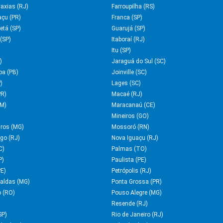
axias (RJ)
Farroupilha (RS)
açu (PR)
Franca (SP)
etá (SP)
Guarujá (SP)
(SP)
Itaboraí (RJ)
Itu (SP)
)
Jaraguá do Sul (SC)
oa (PB)
Joinville (SC)
)
Lages (SC)
PR)
Macaé (RJ)
M)
Maracanaú (CE)
Mineiros (GO)
ros (MG)
Mossoró (RN)
rgo (RJ)
Nova Iguaçu (RJ)
C)
Palmas (TO)
P)
Paulista (PE)
PE)
Petrópolis (RJ)
aldas (MG)
Ponta Grossa (PR)
o (RO)
Pouso Alegre (MG)
Resende (RJ)
SP)
Rio de Janeiro (RJ)