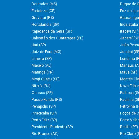
Dourados (MS)
Duque de C
Fortaleza (CE)
Foz do Igu
Gravataí (RS)
Guaratingu
Hortolândia (SP)
Indaiatuba 
Itapecerica da Serra (SP)
Itapevi (SP)
Jaboatão dos Guararapes (PE)
Jacareí (SP
Jaú (SP)
João Pess
Juiz de Fora (MG)
Jundiaí (SP
Limeira (SP)
Londrina (
Maceió (AL)
Manaus (A
Maringá (PR)
Mauá (SP)
Mogi Guaçu (SP)
Montes Cla
Niterói (RJ)
Nova Fribu
Osasco (SP)
Palhoça (S
Passo Fundo (RS)
Paulínia (S
Penápolis (SP)
Petrolina (
Piracicaba (SP)
Poços de C
Porto Feliz (SP)
Porto Velh
Presidente Prudente (SP)
Recife (PE)
Rio Branco (AC)
Rio Claro (