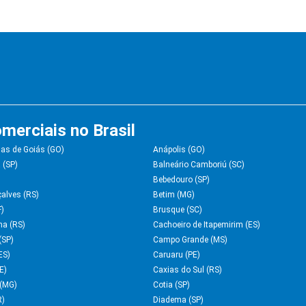
merciais no Brasil
as de Goiás (GO)
Anápolis (GO)
 (SP)
Balneário Camboriú (SC)
Bebedouro (SP)
alves (RS)
Betim (MG)
F)
Brusque (SC)
ha (RS)
Cachoeiro de Itapemirim (ES)
(SP)
Campo Grande (MS)
ES)
Caruaru (PE)
E)
Caxias do Sul (RS)
(MG)
Cotia (SP)
R)
Diadema (SP)