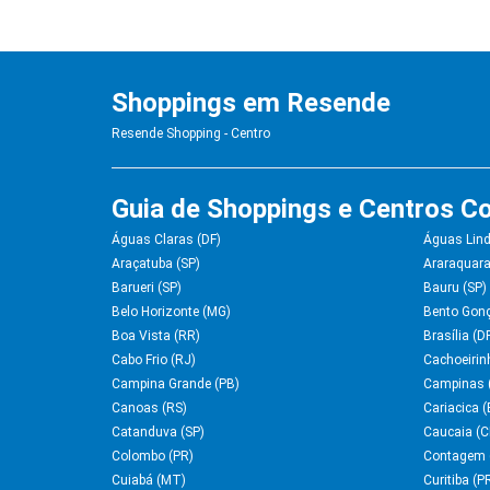
Shoppings em Resende
Resende Shopping - Centro
Guia de Shoppings e Centros Co
Águas Claras (DF)
Águas Lind
Araçatuba (SP)
Araraquara
Barueri (SP)
Bauru (SP)
Belo Horizonte (MG)
Bento Gonç
Boa Vista (RR)
Brasília (D
Cabo Frio (RJ)
Cachoeirin
Campina Grande (PB)
Campinas 
Canoas (RS)
Cariacica (
Catanduva (SP)
Caucaia (C
Colombo (PR)
Contagem 
Cuiabá (MT)
Curitiba (P