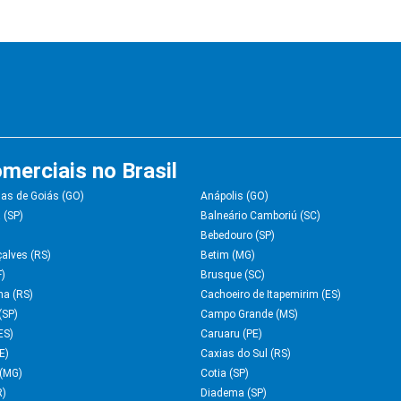
merciais no Brasil
as de Goiás (GO)
Anápolis (GO)
 (SP)
Balneário Camboriú (SC)
Bebedouro (SP)
alves (RS)
Betim (MG)
F)
Brusque (SC)
ha (RS)
Cachoeiro de Itapemirim (ES)
(SP)
Campo Grande (MS)
ES)
Caruaru (PE)
E)
Caxias do Sul (RS)
(MG)
Cotia (SP)
R)
Diadema (SP)