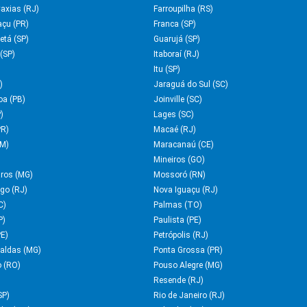
axias (RJ)
Farroupilha (RS)
açu (PR)
Franca (SP)
etá (SP)
Guarujá (SP)
(SP)
Itaboraí (RJ)
Itu (SP)
)
Jaraguá do Sul (SC)
oa (PB)
Joinville (SC)
)
Lages (SC)
PR)
Macaé (RJ)
M)
Maracanaú (CE)
Mineiros (GO)
ros (MG)
Mossoró (RN)
rgo (RJ)
Nova Iguaçu (RJ)
C)
Palmas (TO)
P)
Paulista (PE)
PE)
Petrópolis (RJ)
aldas (MG)
Ponta Grossa (PR)
o (RO)
Pouso Alegre (MG)
Resende (RJ)
SP)
Rio de Janeiro (RJ)