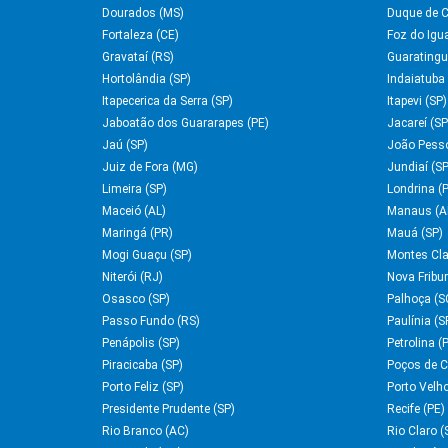
Dourados (MS)
Duque de C
Fortaleza (CE)
Foz do Igu
Gravataí (RS)
Guaratingu
Hortolândia (SP)
Indaiatuba 
Itapecerica da Serra (SP)
Itapevi (SP)
Jaboatão dos Guararapes (PE)
Jacareí (SP
Jaú (SP)
João Pess
Juiz de Fora (MG)
Jundiaí (SP
Limeira (SP)
Londrina (
Maceió (AL)
Manaus (A
Maringá (PR)
Mauá (SP)
Mogi Guaçu (SP)
Montes Cla
Niterói (RJ)
Nova Fribu
Osasco (SP)
Palhoça (S
Passo Fundo (RS)
Paulínia (S
Penápolis (SP)
Petrolina (
Piracicaba (SP)
Poços de C
Porto Feliz (SP)
Porto Velh
Presidente Prudente (SP)
Recife (PE)
Rio Branco (AC)
Rio Claro (